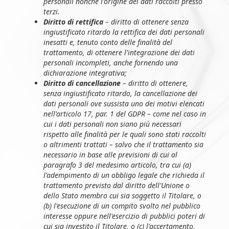
personali nonché l'origine dei dati raccolti presso
terzi.
Diritto di rettifica
– diritto di ottenere senza
ingiustificato ritardo la rettifica dei dati personali
inesatti e, tenuto conto delle finalità del
trattamento, di ottenere l'integrazione dei dati
personali incompleti, anche fornendo una
dichiarazione integrativa;
Diritto di cancellazione
– diritto di ottenere,
senza ingiustificato ritardo, la cancellazione dei
dati personali ove sussista uno dei motivi elencati
nell'articolo 17, par. 1 del GDPR – come nel caso in
cui i dati personali non siano più necessari
rispetto alle finalità per le quali sono stati raccolti
o altrimenti trattati – salvo che il trattamento sia
necessario in base alle previsioni di cui al
paragrafo 3 del medesimo articolo, tra cui (a)
l'adempimento di un obbligo legale che richieda il
trattamento previsto dal diritto dell'Unione o
dello Stato membro cui sia soggetto il Titolare, o
(b) l'esecuzione di un compito svolto nel pubblico
interesse oppure nell'esercizio di pubblici poteri di
cui sia investito il Titolare, o (c) l'accertamento,