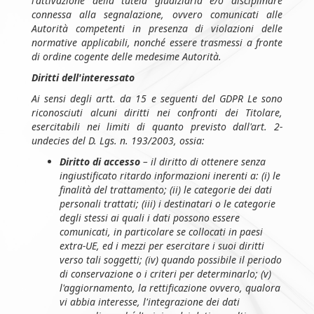
l'attivazione della tutela giudiziaria e/o disciplinare
connessa alla segnalazione, ovvero comunicati alle
Autorità competenti in presenza di violazioni delle
normative applicabili, nonché essere trasmessi a fronte
di ordine cogente delle medesime Autorità.
Diritti dell'interessato
Ai sensi degli artt. da 15 e seguenti del GDPR Le sono
riconosciuti alcuni diritti nei confronti dei Titolare,
esercitabili nei limiti di quanto previsto dall'art. 2-
undecies del D. Lgs. n. 193/2003, ossia:
Diritto di accesso
– il diritto di ottenere senza
ingiustificato ritardo informazioni inerenti a: (i) le
finalità del trattamento; (ii) le categorie dei dati
personali trattati; (iii) i destinatari o le categorie
degli stessi ai quali i dati possono essere
comunicati, in particolare se collocati in paesi
extra-UE, ed i mezzi per esercitare i suoi diritti
verso tali soggetti; (iv) quando possibile il periodo
di conservazione o i criteri per determinarlo; (v)
l'aggiornamento, la rettificazione ovvero, qualora
vi abbia interesse, l'integrazione dei dati