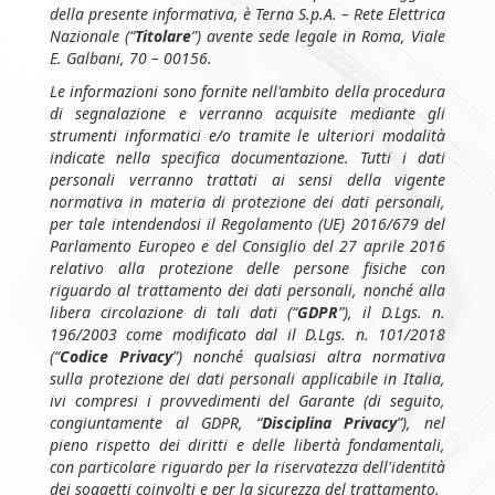
della presente informativa, è Terna S.p.A. – Rete Elettrica
Nazionale (“
Titolare
”) avente sede legale in Roma, Viale
E. Galbani, 70 – 00156.
Le informazioni sono fornite nell'ambito della procedura
di segnalazione e verranno acquisite mediante gli
strumenti informatici e/o tramite le ulteriori modalità
indicate nella specifica documentazione. Tutti i dati
personali verranno trattati ai sensi della vigente
normativa in materia di protezione dei dati personali,
per tale intendendosi il Regolamento (UE) 2016/679 del
Parlamento Europeo e del Consiglio del 27 aprile 2016
relativo alla protezione delle persone fisiche con
riguardo al trattamento dei dati personali, nonché alla
libera circolazione di tali dati (“
GDPR
”), il D.Lgs. n.
196/2003 come modificato dal il D.Lgs. n. 101/2018
(“
Codice Privacy
”) nonché qualsiasi altra normativa
sulla protezione dei dati personali applicabile in Italia,
ivi compresi i provvedimenti del Garante (di seguito,
congiuntamente al GDPR, “
Disciplina Privacy
”), nel
pieno rispetto dei diritti e delle libertà fondamentali,
con particolare riguardo per la riservatezza dell'identità
dei soggetti coinvolti e per la sicurezza del trattamento.